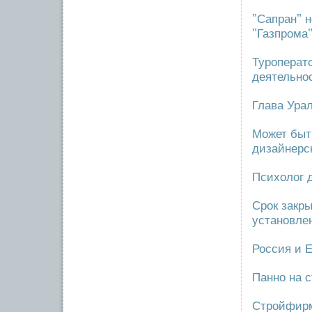
"Сапран" 
"Газпрома
Туроперат
деятельно
Глава Ура
Может быт
дизайнерс
Психолог 
Срок закр
установле
Россия и 
Панно на 
Стройфирм