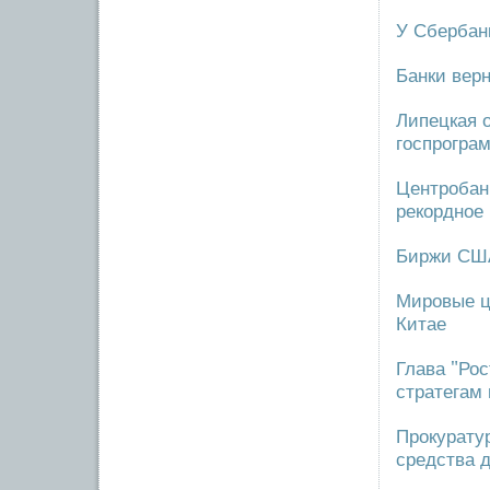
У Сбербан
Банки вер
Липецкая о
госпрогра
Центробан
рекордное
Биржи США
Мировые ц
Китае
Глава "Рос
стратегам
Прокурату
средства 