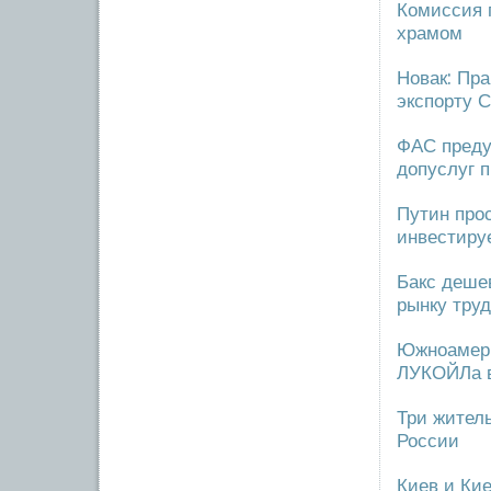
Комиссия 
храмом
Новак: Пра
экспорту 
ФАС преду
допуслуг 
Путин про
инвестируе
Бакс деше
рынку тру
Южноамери
ЛУКОЙЛа 
Три жител
России
Киев и Ки