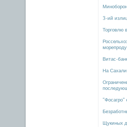
Миноборон
3-ий изли
Торговлю 
Россельхо
морепроду
Витас-бан
На Сахали
Ограничен
последующ
"Фосагро" 
Безработн
Щукиных д