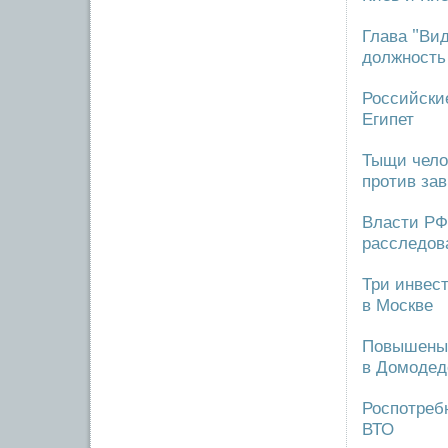
Глава "Ви
должность
Российски
Египет
Тыщи чело
против за
Власти РФ
расследов
Три инвест
в Москве
Повышены 
в Домодед
Роспотребн
ВТО