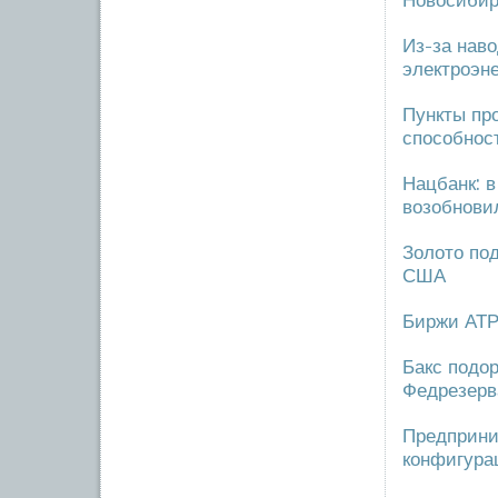
Новосибир
Из-за нав
электроэн
Пункты пр
способнос
Нацбанк: 
возобнови
Золото по
США
Биржи АТР
Бакс подо
Федрезер
Предприни
конфигура