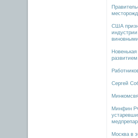
Правитель
месторожд
США призн
индустрии
виновными
Новенькая
развитием
Работников
Сергей Со
Минкомсвя
Минфин РФ
устаревши
медпрепар
Москва в 