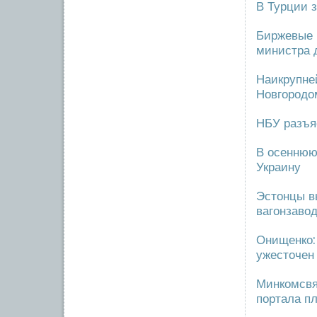
В Турции 
Биржевые 
министра 
Наикрупне
Новгородо
НБУ разъя
В осеннюю 
Украину
Эстонцы в
вагонзавод
Онищенко:
ужесточен
Минкомсвя
портала пл