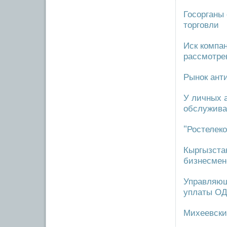
Госорганы
торговли
Иск компа
рассмотре
Рынок ант
У личных 
обслужива
"Ростелек
Кыргызста
бизнесмен
Управляющ
уплаты О
Михеевски