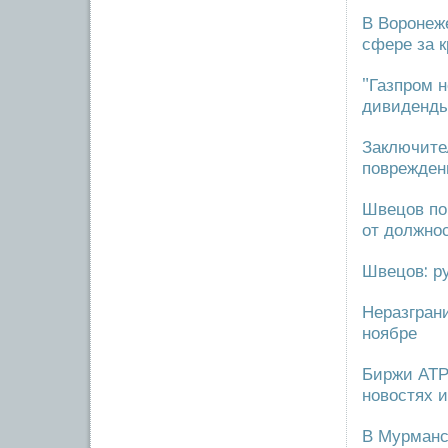
В Воронеж
сфере за 
"Газпром 
дивиденд
Заключите
поврежден
Швецов по
от должно
Швецов: ру
Неразгран
ноябре
Биржи АТР
новостях 
В Мурманс