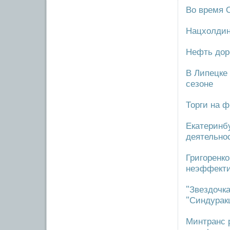
Во время 
Нацхолдин
Нефть дор
В Липецке 
сезоне
Торги на 
Екатеринбу
деятельно
Григоренк
неэффект
"Звездочк
"Синдурак
Минтранс 