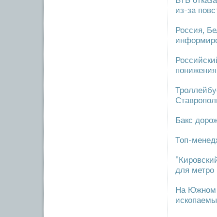
ВТБ отказ
из-за повс
Россия, Б
информиро
Российски
понижения
Троллейбу
Ставропол
Бакс доро
Топ-менед
"Кировский
для метро
На Южном 
ископаемы