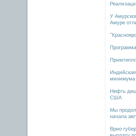
Реализаци
У Амурско
Амуре отл
"Краснояр
Программа
Примтепло
Индийская
минимума
Нефть деш
США
Мы продол
начала авг
Врио губер
выплату п