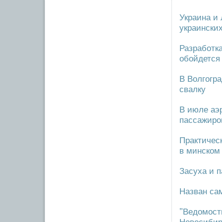
Украина и
украинских
Разработк
обойдется
В Волгогр
свалку
В июле аэ
пассажиро
Практичес
в минском
Засуха и 
Назван са
"Ведомост