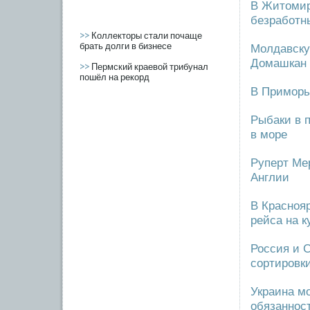
В Житомир
безработны
>>
Коллекторы стали почаще
брать долги в бизнесе
Молдавску
Домашкан
>>
Пермский краевой трибунал
пошёл на рекорд
В Приморь
Рыбаки в 
в море
Руперт Мер
Англии
В Красноя
рейса на к
Россия и 
сортировк
Украина м
обязаннос