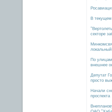
Росавиация
В текущем
"Вертолет
секторе за
Минкомсвя
локальный
По улицам
внешнее о
Депутат Го
просто вы
Начали сн
проспекта
Внепланов
ОАО "Хаба