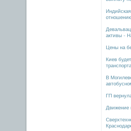
Индийская
отношению
Девальваци
активы - 
Цены на б
Киев буде
транспорт
В Могилеве
автобусно
ГП вернул
Движение 
Сверхтехн
Краснодар