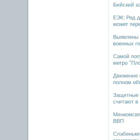
Бийский аэ
ЕЭК: Ряд 
может пер
Выявлены 
военных г
Самой попу
метро "Пл
Движение 
полном об
Защитные 
считают в
Минкомсвяз
ВВП
Слабеньки