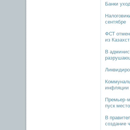
Банки ухо
Налоговики
сентябре
ФСТ отмен
из Казахс
В админис
разрушающ
Ликвидиро
Коммуналь
инфляции 
Премьер-м
пуск мест
В правител
создание 