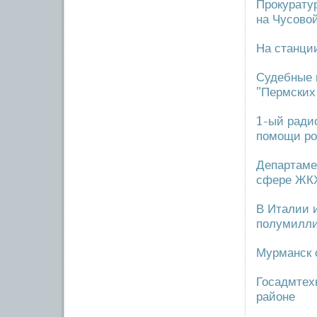
Прокурату
на Чусово
На станци
Судебные 
"Пермских
1-ый ради
помощи ро
Департаме
сфере ЖК
В Италии 
полумилли
Мурманск 
Госадмтех
районе