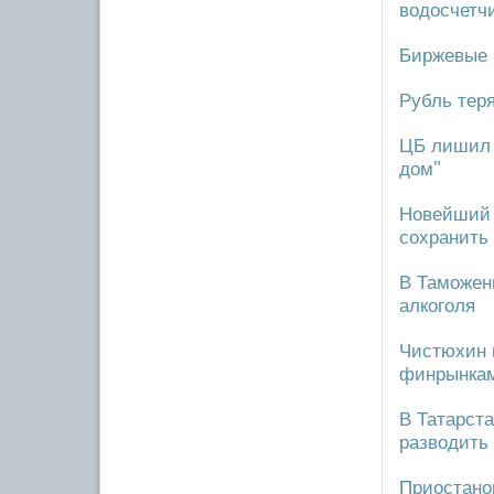
водосчетч
Биржевые 
Рубль теря
ЦБ лишил 
дом"
Новейший 
сохранить
В Таможен
алкоголя
Чистюхин 
финрынка
В Татарст
разводить
Приостано