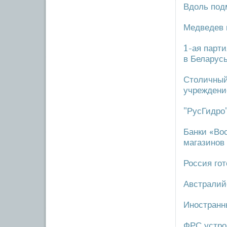
Вдоль под
Медведев 
1-ая парт
в Беларус
Столичный
учрежден
"РусГидро
Банки «Во
магазинов
Россия гот
Австралий
Иностранн
ФРС устро