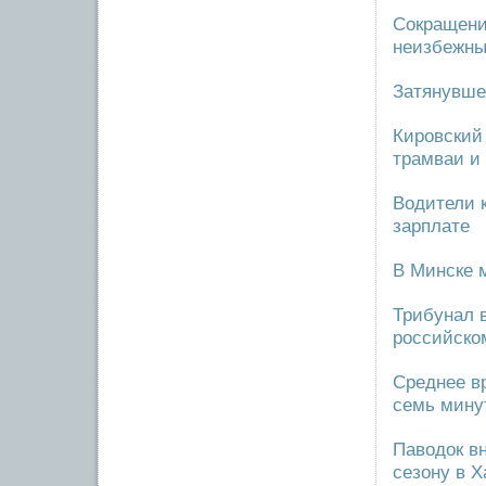
Сокращени
неизбежн
Затянувше
Кировский 
трамваи и
Водители 
зарплате
В Минске 
Трибунал в
российско
Среднее в
семь мину
Паводок вн
сезону в Х