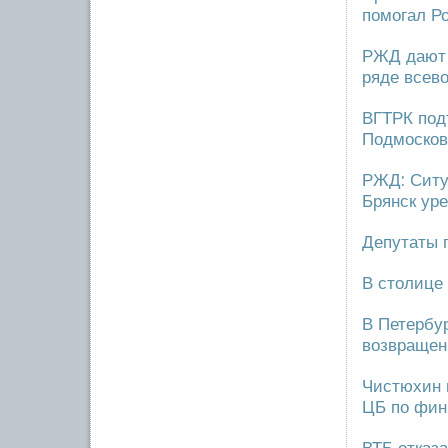
помогал Р
РЖД дают 
ряде всев
ВГТРК под
Подмосков
РЖД: Ситу
Брянск ур
Депутаты 
В столице
В Петербур
возвращен
Чистюхин 
ЦБ по фин