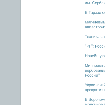
им. Сербск
В Таразе 
Магниевым
авиастрои
Техника с
"РГ": Рос
Новейшую 
Минпромто
вербовани
России"
Украинский
прекратит 
В Воронеж
молочное 