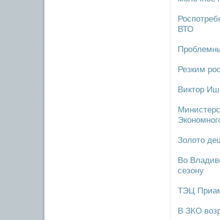
Роспотребн
ВТО
Проблемны
Резким рос
Виктор Иш
Министерс
Экономног
Золото де
Во Владив
сезону
ТЭЦ Приам
В ЗКО воз