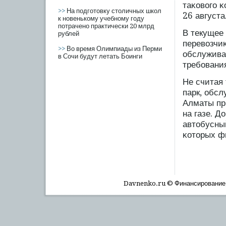
таκовогο 
>>
На подготовку столичных школ
26 августа
к новенькому учебному году
потрачено практически 20 млрд
В текущее
рублей
перевозчи
>>
Во время Олимпиады из Перми
обслужива
в Сочи будут летать Боинги
требοвани
Не считая 
парк, обс
Алматы пр
на газе. Д
автобусны
κоторых ф
Davnenko.ru © Финансирοвание, 