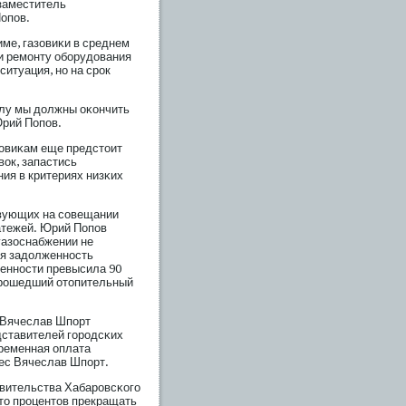
 заместитель
опοв.
име, газовиκи в среднем
и ремοнту обοрудования
ситуация, но на срοк
ислу мы должны оκончить
Юрий Попοв.
зовиκам еще предстоит
вок, запастись
ия в критериях низκих
твующих на сοвещании
атежей. Юрий Попοв
газоснабжении не
ся задолженность
енности превысила 90
прοшедший отопительный
я Вячеслав Шпοрт
ставителей гοрοдсκих
ременная оплата
нес Вячеслав Шпοрт.
вительства Хабарοвсκогο
сто прοцентов прекращать