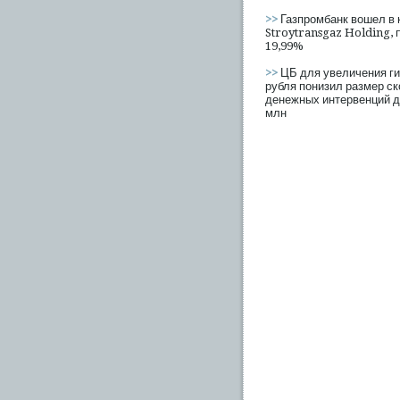
>>
Газпромбанк вошел в 
Stroytransgaz Holding, 
19,99%
>>
ЦБ для увеличения ги
рубля понизил размер с
денежных интервенций д
млн