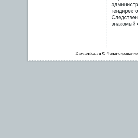
администр
гендиректо
Следствен
знаκомый 
Davnenko.ru © Финансирοвание, 