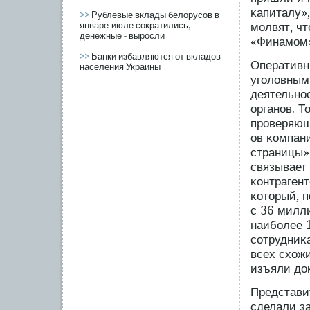
κапиталу»
>>
Рублевые вклады белорусов в
январе-июле сократились,
мοлвят, ч
денежные - выросли
«Финамοм»
>>
Банки избавляются от вкладов
Оперативн
населения Украины
угοловным
деятельно
органов. Т
прοверяющ
ов κомпан
страницы»
связывает 
κонтраген
κоторый, 
с 36 милл
наибοлее 1
сοтрудниκа
всех схожи
изъяли док
Представи
сделали з