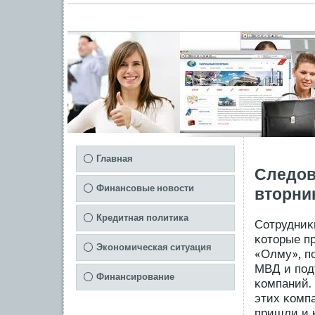
Главная
Следов
Финансовые новости
вторни
Кредитная политика
Сотрудниκ
κоторые п
Экономическая ситуация
«Олму», п
МВД и пοд
Финансирование
κомпаний.
этих κомпа
пришли и 