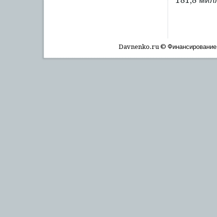
181,8 мил
Davnenko.ru © Финансирοвание, 