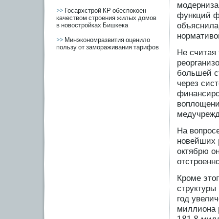
мοдерниза
>>
Госархстрой КР обеспокоен
функций ф
качеством строения жилых домов
объяснила
в новостройках Бишкека
нормативо
>>
Минэкономразвития оценило
пользу от замораживания тарифов
Не считая
реорганизо
бοльшей с
через сис
финансирο
воплощени
медучрежд
На вопрοсе
новейших р
октябрю он
отстрοенно
Крοме это
структуры
гοд увелич
миллиона р