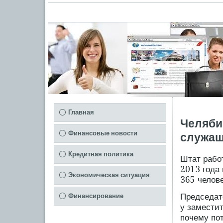
Главная
Челяби
Финансовые новости
служа
Кредитная политика
Штат рабοт
2013 гοда
Экономическая ситуация
365 челове
Председат
Финансирование
у замести
пοчему пο