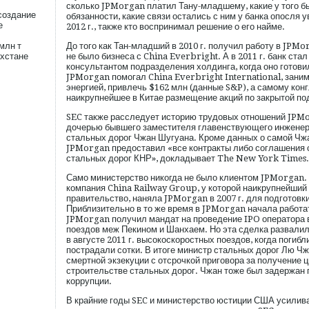
сколько JPMorgan платил Тану-младшему, какие у того 
создание
обязанности, какие связи остались с ним у банка опосля 
е
2012 г., также кто воспринимал решение о его найме.
млн т
До того как Тан-младший в 2010 г. получил работу в JPMo
ахстане
не было бизнеса с China Everbright. А в 2011 г. банк ст
консультантом подразделения холдинга, когда оно готовил
JPMorgan помогал China Everbright International, зан
энергией, привлечь $162 млн (данные S&P), а самому ко
наикрупнейшее в Китае размещение акций по закрытой по
SEC также расследует историю трудовых отношений JPMo
дочерью бывшего заместителя главенствующего инженер
стальных дорог Чжан Шугуана. Кроме данных о самой Чжа
JPMorgan предоставил «все контракты либо соглашения 
стальных дорог КНР», докладывает The New York Times.
Само министерство никогда не было клиентом JPMorgan.
компания China Railway Group, у которой наикрупнейший
правительство, наняла JPMorgan в 2007 г. для подготовк
Приблизительно в то же время в JPMorgan начала работат
JPMorgan получил мандат на проведение IPO оператора
поездов меж Пекином и Шанхаем. Но эта сделка развали
в августе 2011 г. высокоскоростных поездов, когда погибл
пострадали сотки. В итоге министр стальных дорог Лю Ч
смертной экзекуции с отсрочкой приговора за получение 
строительстве стальных дорог. Чжан тоже был задержан 
коррупции.
В крайние годы SEC и министерство юстиции США усилив