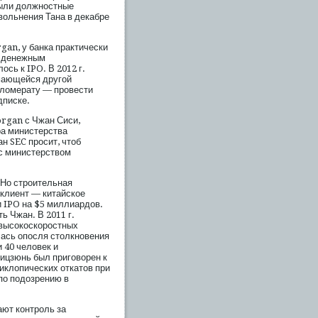
были должностные
увольнения Тана в декабре
rgan, у банка практически
ал денежным
ось к IPO. В 2012 г.
имающейся другой
нгломерату — провести
дписке.
rgan с Чжан Сиси,
а министерства
н SEC просит, чтоб
с министерством
 Но строительная
 клиент — китайское
и IPO на $5 миллиардов.
ь Чжан. В 2011 г.
 высокоскоростных
лась опосля столкновения
и 40 человек и
жицзюнь был приговорен к
циклопических откатов при
по подозрению в
ают контроль за