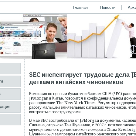
Главная
Новости
Арх
SEC инспектирует трудовые дела J
детками китайских чиновников
ти
Комиссия по ценным бумагам и биржам США (SEC) рассле
а
JPMorgan в Китае, говорится в конфиденциальном докум
распоряжении The New York Times. Регулятор подозревае
уация
работу малышей влиятельных китайских чиновников, что
контракты с госструктурами.
В мае SEC востребовала от JPMorgan документы, касающи
Сяонина, отпрыска Тан Шуаннина, с 2007 г. возглавляюще
муниципального денежного конгломерата China Everbrig
Шуаннин был зампредом китайского банковского регулято