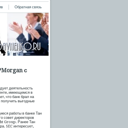
ив
Обратная связь
PMorgan с
дует деятельность
енте, имеющемся в
т, что банк брал на
б получить выгодные
еся работы в банке Тан
го совет директоров
ht Group. Ранее Тан
ра. SEC интересует,