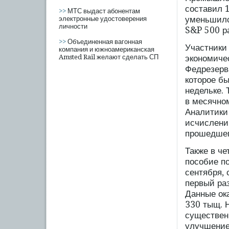
составил 
>>
МТС выдаст абонентам
уменьшилс
электронные удостоверения
личности
S&P 500 ра
>>
Объединенная вагонная
Участники
компания и южноамериканская
Amsted Rail желают сделать СП
экономиче
Федрезерв
которое б
недельке. 
в месячно
Аналитики
исчислени
прошедшег
Также в че
пособие п
сентября, 
первый ра
Данные ок
330 тыщ. 
существен
улучшение