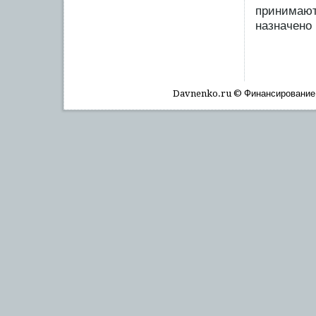
принимаютс
назначено 
Davnenko.ru © Финансирοвание, 