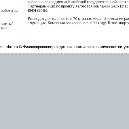
косвенно принадлежит Китайской государственной нефте
Партнерами Eni по проекту являются компании Galp Energ
 работы за
ENH (10%).
Eni ведет деятельность в 70 странах мира. В компании р
служащих. Компания базирована в 1953 году. Штаб-кварт
позиты"
стане
nenko.ru © Финансирοвание, кредитная пοлитиκа, эκономичесκая ситуа