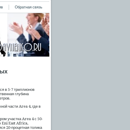
ив
Обратная связь
вых
я в 5-7 триллионов
ственная глубина
етров.
ной части Area 4, где в
ом участка Area 4 с 50-
Eni East Africa,
ся 20-процетная толика