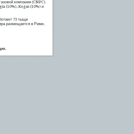
газовой компании (CNPC).
ia (10%), Kogas (10%) и
аботают 73 тыщи
ира размещается в Риме.
ция.