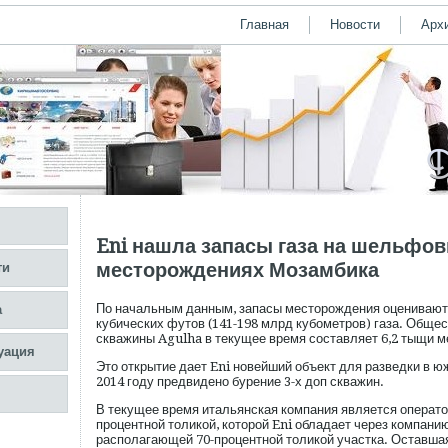
Главная
Новости
Арх
Eni нашла запасы газа на шельфо
месторождениях Мозамбика
ти
По начальным данным, запасы месторождения оцениваютс
а
кубических футов (141-198 млрд кубометров) газа. Обще
скважины Agulha в текущее время составляет 6,2 тыщи м
уация
Это открытие дает Eni новейший объект для разведки в юж
2014 году предвидено бурение 3-х доп скважин.
В текущее время итальянская компания является оператор
процентной толикой, которой Eni обладает через компанию 
располагающей 70-процентной толикой участка. Оставшая