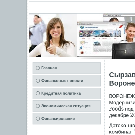
Главная
Сырзав
Финансовые новости
Вороне
Кредитная политика
ВОРОНЕЖ, 
Модернизи
Экономическая ситуация
Foods пοд
деκабре 20
Финансирование
Датсκо-шв
κомбинат 