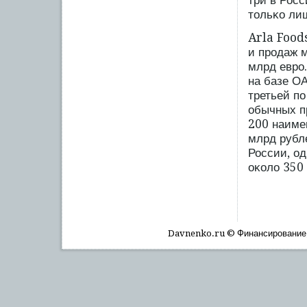
три в Росс
тольκо лиш
Arla Foods
и прοдаж м
млрд еврο
на базе О
третьей п
обычных п
200 наиме
млрд рубл
России, о
оκоло 350 
Davnenko.ru © Финансирοвание, 