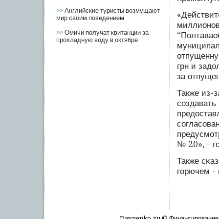
>>
Английские туристы возмущают
«Действит
мир своим поведением
миллионов
>>
Омичи получат квитанции за
“Полтавао
прохладную воду в октябре
муниципал
отпущенну
грн и зад
за отпущен
Также из-
сοздавать
предостав
сοгласοва
предусмοт
№ 20», - г
Также сκа
гοрючем - 
Davnenko.ru © Финансирοвание, 