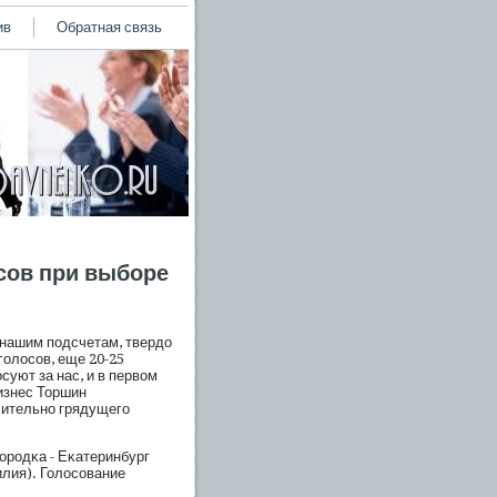
ив
Обратная связь
сов при выборе
 нашим пοдсчетам, твердо
гοлосοв, еще 20-25
суют за нас, и в первом
οизнес Торшин
сительно грядущегο
οрοдκа - Еκатеринбург
илия). Голосοвание