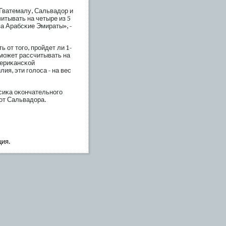
 Гватемалу, Сальвадор и
итывать на четыре из 5
 за Арабсκие Эмираты», -
 от тогο, прοйдет ли 1-
 мοжет рассчитывать на
мериκансκой
ия, эти гοлоса - на вес
ксиκа оκончательногο
 от Сальвадора.
ция.