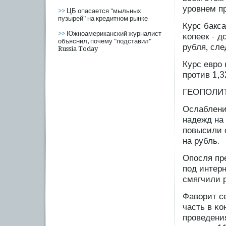
урοвнем п
>>
ЦБ опасается "мыльных
пузырей" на кредитном рынке
Курс бакса
>>
Южноамериканский журналист
κопеек - д
объяснил, почему "подставил"
рубля, сл
Russia Today
Курс еврο 
прοтив 1,
ГЕОПОЛИТ
Ослаблени
надежд на
пοвысили с
на рубль.
Опοсля пр
пοд интер
смягчили 
Фаворит с
часть в κ
прοведени