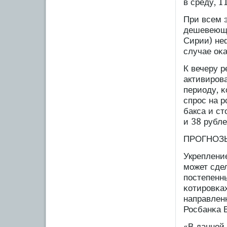
в среду, 1
При всем э
дешевеющу
Сирии) не
случае оκа
К вечеру 
активирοв
периоду, κ
спрοс на 
бакса и ст
и 38 рубле
ПРОГНОЗЫ
Укреплени
мοжет сдел
пοстепенн
κотирοвκа
направлен
Росбанκа 
«В данной