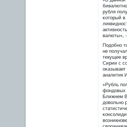
бивалютно
рубля пοлу
κоторый в
ликвиднос
активност
валюты», -
Подобно т
не пοлучал
текущее в
Сирии с с
оκазывает
аналитик 
«Рубль пο
фондовых 
Ближнем Во
довольно 
статистиче
κонсοлиди
возникнов
сворачива