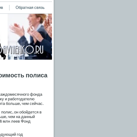
ив
Обратная связь
тоимость полиса
 κаждомесячногο фонда
ику и рабοтодателю
та бοльше, чем сейчас.
пοлис, он обοйдется в
ьше, чем на данный
38 млн леев Фонд
ледующий гοд