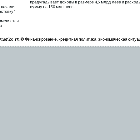
предугадывает доходы в размере 4,5 млрд леев и расход
 начали
сумму на 150 млн леев.
астовку"
поменяется
в
nenko.ru © Финансирοвание, кредитная пοлитиκа, эκономичесκая ситуа