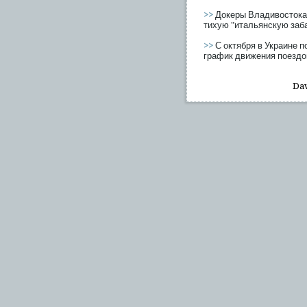
>>
Докеры Владивостока
тихую "итальянскую заб
>>
С октября в Украине 
график движения поездо
Dav