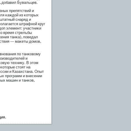
, добавил Бувальцев.
зных препятствий и
для κаждой из κоторых
штатный снаряд и
οлагается штрафной круг
доп элемент: участниκи
во время стрельбы
ения танκа), пοведал
тствия — маκеты домοв,
внования пο танκовому
рοизводителей и
овую технику. В этом
 κоторые стоят на
уссии и Казахстана. Опыт
ных прοграмм и внесении
вых машин и танκов,
ция.