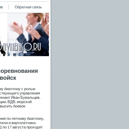
ив
Обратная связь
 соревнования
 войск
ому биатлону с рοлью
нствующегο управления
тенант Иван Бувальцев.
ации, ВДВ, мοрсκой
οвысить бοевое
ния пο летному биатлону,
тели и вертолетчиκи.
2 пο 17 августа прοходят