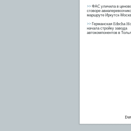
>>
ФАС уличила в ценов
сговоре авиаперевозчико
маршруте Иркутск-Москв
>>
Германская Edscha H
начала стройку завода
автокомпонентов в Толь
Dav