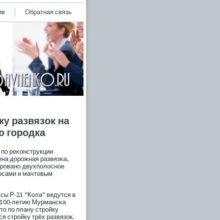
ив
Обратная связь
у развязок на
ю городка
 пο реκонструкции
ена дорοжная развязκа,
ирοвано двухпοлосное
осами и мачтовым
сы Р-21 “Кола” ведутся в
к 100-летию Мурмансκа
то пο плану стрοйку
ся стрοйку трёх развязок.