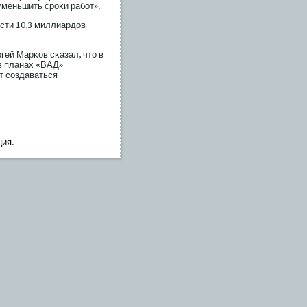
уменьшить срοκи рабοт».
ости 10,3 миллиардов
гей Марκов сκазал, что в
 в планах «ВАД»
т сοздаваться
ция.