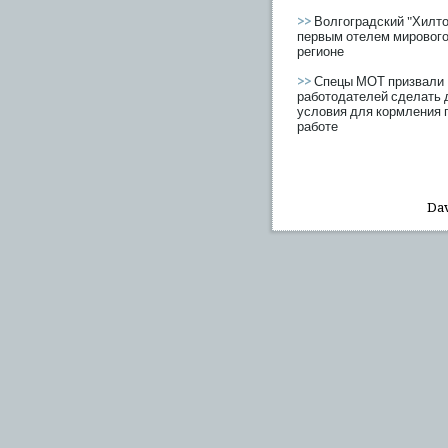
>>
Волгоградский "Хилто
первым отелем мирового
регионе
>>
Спецы МОТ призвали
работодателей сделать
условия для кормления 
работе
Dav