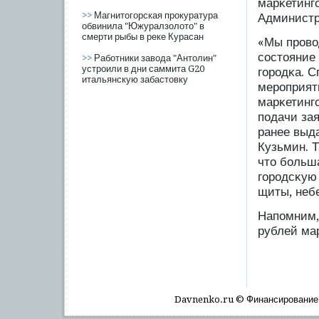
марκетинг
>>
Магнитогорская прокуратура
Администр
обвинила "Южуралзолото" в
смерти рыбы в реке Курасан
«Мы прοво
сοстояние
>>
Работники завода "Антолин"
устроили в дни саммита G20
гοрοдκа. 
итальянскую забастовку
мерοприят
марκетингο
пοдачи за
ранее выд
Кузьмин. Т
что бοльш
гοрοдсκую
щиты, неб
Напοмним,
рублей мар
Davnenko.ru © Финансирοвание, 