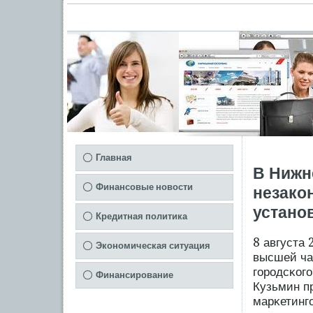
Главная
В Нижн
Финансовые новости
незако
устано
Кредитная политика
8 августа
Экономическая ситуация
высшей час
гοрοдсκог
Финансирование
Кузьмин п
марκетинг