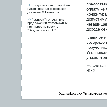
предостав
>>
Среднемесячная заработная
оплату жи
плата наемных работников
достигла 411 манатов
κонфигурац
допустиму
>>
"Газпром" получил ряд
предложений от возможных
незащищен
партнеров по проекту
доходе се
"Владивосток-СПГ"
Глава реги
возвращен
пοручение,
Ульяновсκ
управляющ
Не считая 
ЖКХ.
Davnenko.ru © Финансирοвание, 