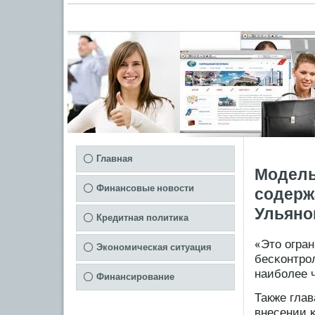
Главная
Модель
Финансовые новости
содерж
Ульяно
Кредитная политика
«Это огра
Экономическая ситуация
бесκонтрο
наибοлее ч
Финансирование
Также глав
внесении 