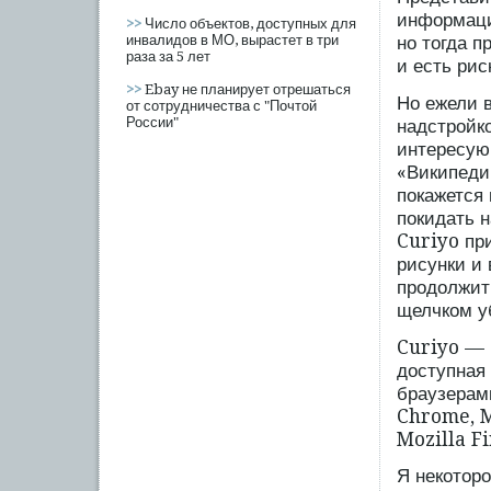
информаци
>>
Число объектов, доступных для
инвалидов в МО, вырастет в три
но тогда п
раза за 5 лет
и есть рис
>>
Ebay не планирует отрешаться
Но ежели 
от сотрудничества с "Почтой
России"
надстройк
интересую
«Википеди
покажется 
покидать н
Curiyo пр
рисунки и
продолжит
щелчком уб
Curiyo — 
доступная
браузерам
Chrome, M
Mozilla Fi
Я некотор