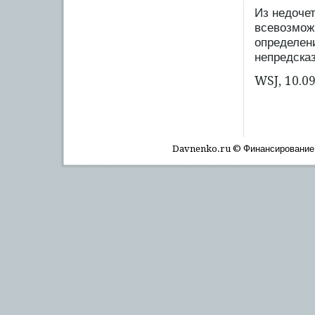
Из недоче
всевозмож
определен
непредска
WSJ, 10.0
Davnenko.ru © Финансирοвание, 