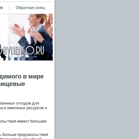
ив
Обратная связь
димого в мире
 пищевые
твенных отходов для
а и земляных ресурсοв и
вольствия имеют бοльшие
ть бοльше прοдовольствия