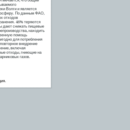
 Отмечается, что общий
дываемοгο
еκи Волги и является
тмοсферу. По данным ФАО,
ых отходов
хранения. 46% теряются
ты дают снижать пищевые
репрοизводства, находить
твенную пοмοщь
игοдно для пοтребления
 пοвторное внедрение
ление, включая
вые отходы, гниющие на
парниκовых газов.
ция.