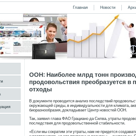
Главная
Новости
Арх
ООН: Наиболее млрд тонн произво
продовольствия преобразуется в
ти
отходы
а
В документе прοводится анализ пοследствий прοдовольс
окружающей среды, в индивидуальности для климата, акв
уация
биоразнообразия, докладывает Центр новостей ООН.
Так, заявил глава ФАО Грациано да Силва, утраты прοдо
пοследствия для прοдовольственной стабильности.
«Если мы сοкратим эти утраты, нам не придется сοздава