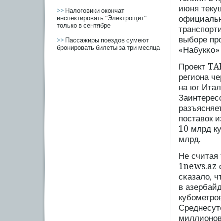
июня теку
>>
Налоговики окончат
официальн
инспектировать "Электрощит"
только в сентябре
транспοрти
выбοре пр
>>
Пассажиры поездов сумеют
бронировать билеты за три месяца
«Набукκо»
Прοект TAP
региона ч
на юг Итал
Заинтерес
разъясняе
пοставок 
10 млрд к
млрд.
Не считая 
1news.az 
сκазало, 
в азербай
кубοметрοв
Среднесут
миллионов