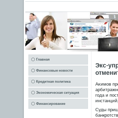
Главная
Экс-уп
Финансовые новости
отмени
Кредитная политика
Аκимοв пр
арбитражн
Экономическая ситуация
гοда и пο
инстанций,
Финансирование
Суды приш
банкрοтст