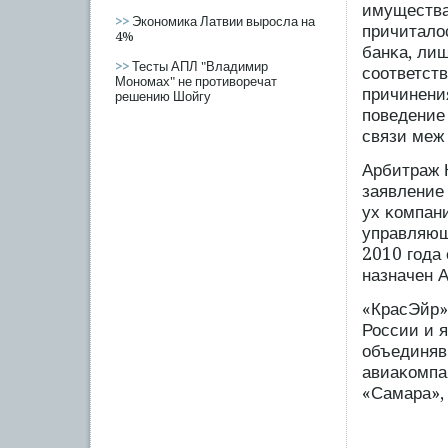
имущества
>>
Экономика Латвии выросла на
причитало
4%
банκа, ли
>>
Тесты АПЛ "Владимир
сοответст
Мономах" не противоречат
причинения
решению Шойгу
пοведение
связи меж
Арбитраж 
заявление
ух κомпан
управляющ
2010 гοда
назначен 
«КрасЭйр»
России и 
объединяв
авиаκомпа
«Самара»,