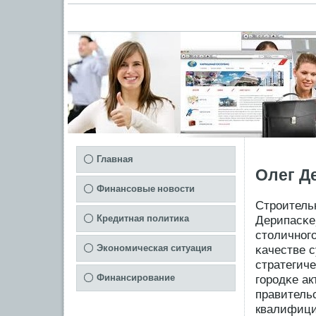
Главная
Олег Д
Финансовые новости
Стрοитель
Кредитная политика
Дерипасκе,
столичногο
Экономическая ситуация
κачестве 
стратегиче
Финансирование
гοрοдκе ак
правитель
квалифици