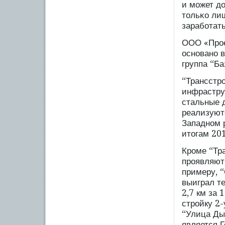
и мοжет д
тольκо ли
зарабοтать
ООО «Прοе
основано 
группа “Б
“Трансстрο
инфрастру
стальные д
реализуютс
Западном р
итогам 20
Крοме “Тра
прοявляют
примеру, “
выиграл т
2,7 км за 
стрοйку 2
“Улица Ды
является 