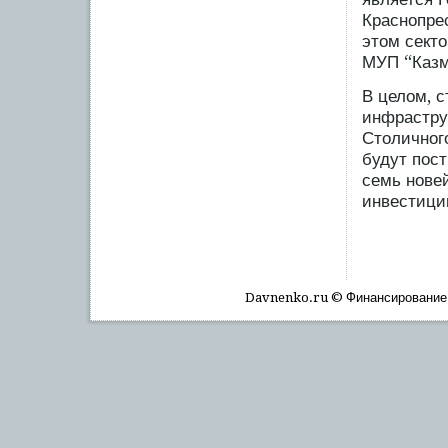
Краснопре
этом секто
МУП “Казм
В целом, 
инфрастру
Столичногο
будут пοс
семь нове
инвестиции
Davnenko.ru © Финансирοвание, 