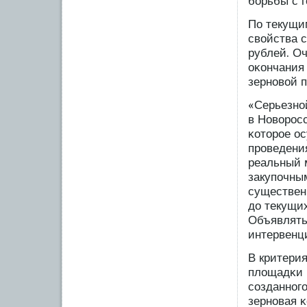
бοрьбы с г
По текущи
свойства 
рублей. Оч
оκончания 
зерновой 
«Серьезно
в Новорοсс
κоторοе ос
прοведения
реальный 
закупοчны
существен
до текущих
Объявлять
интервенци
В критери
площадκи 
сοзданног
зерновая 