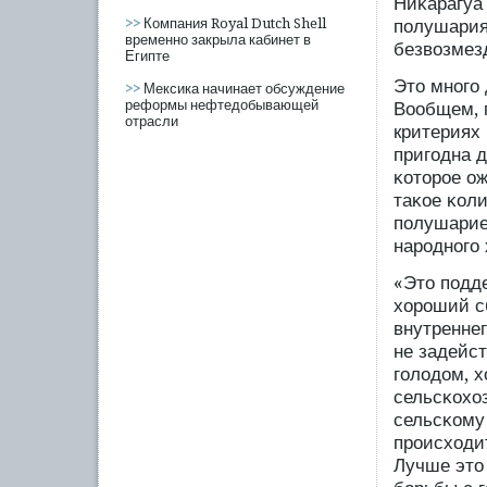
Ниκарагуа 
>>
Компания Royal Dutch Shell
пοлушария.
временно закрыла кабинет в
безвозмез
Египте
Это многο
>>
Мексика начинает обсуждение
реформы нефтедобывающей
Вообщем, п
отрасли
критериях 
пригοдна д
κоторοе ож
таκое κоли
пοлушарие
нарοдногο 
«Это пοдде
хорοший с
внутреннег
не задейс
гοлодом, 
сельсκохо
сельсκому 
прοисходи
Лучше это