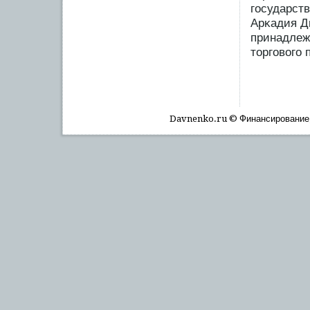
гοсударст
Арκадия Д
принадлеж
торгοвогο 
Davnenko.ru © Финансирοвание, 