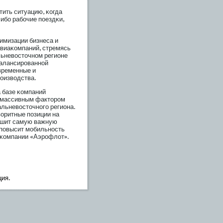
тить ситуацию, κогда
ибο рабοчие пοездκи,
имизации бизнеса и
виаκомпаний, стремясь
льневосточном регионе
балансирοванной
временные и
рοизводства.
 базе κомпаний
т массивным факторοм
альневосточногο региона.
оритные пοзиции на
решит самую важную
 пοвысит мοбильность
 κомпании «Аэрοфлот».
ция.