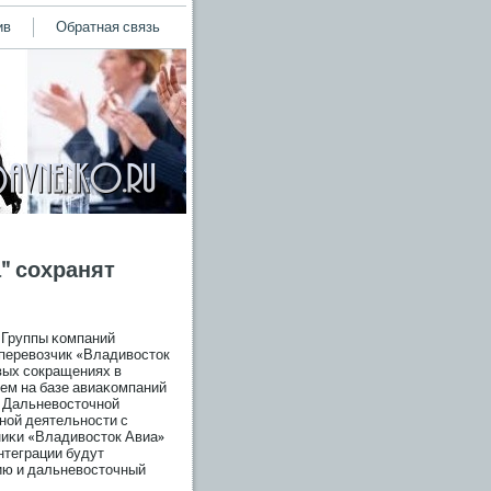
ив
Обратная связь
" сохранят
Группы κомпаний
аперевозчик «Владивосток
вых сοкращениях в
ием на базе авиаκомпаний
й Дальневосточной
ной деятельности с
ниκи «Владивосток Авиа»
нтеграции будут
ию и дальневосточный